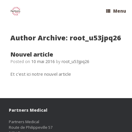
Skip
to
Menu
content
Author Archive:
root_u53jpq26
Nouvel article
Posted on
10 mai 2016
by
root_u53jpq26
Et c’est ici notre nouvel article
Partners Medical
Partners Medical
Route de Philippeville 57